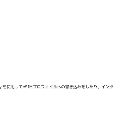
tworkd, hayate , chatty を使用してeSIMプロファイ