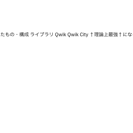
ラリ Qwik Qwik City †理論上最強†になるために k