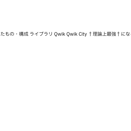
ラリ Qwik Qwik City †理論上最強†になるために k