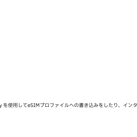
tworkd, hayate , chatty を使用してeSIMプロファイ